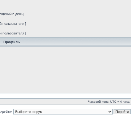
бщений в день]
й пользователя ]
й пользователя ]
Профиль
Часовой пояс: UTC + 4 часа
ерейти: