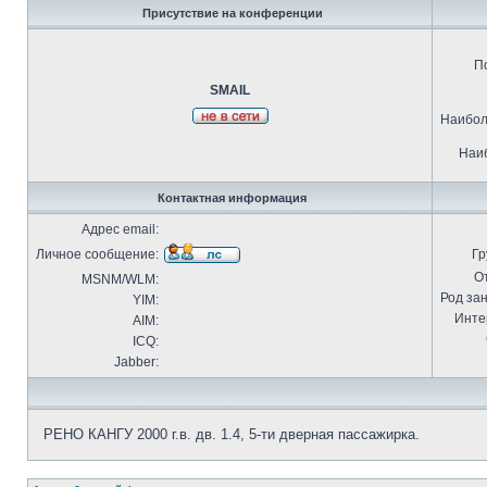
Присутствие на конференции
П
SMAIL
Наибол
Наиб
Контактная информация
Адрес email:
Личное сообщение:
Гр
О
MSNM/WLM:
Род за
YIM:
Инте
AIM:
ICQ:
Jabber:
РЕНО КАНГУ 2000 г.в. дв. 1.4, 5-ти дверная пассажирка.