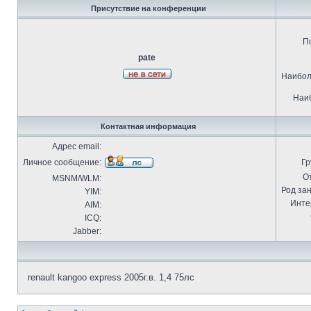
Присутствие на конференции
П
pate
Наибол
Наиб
Контактная информация
Адрес email:
Личное сообщение:
Гр
О
MSNM/WLM:
Род за
YIM:
Инте
AIM:
ICQ:
Jabber:
renault kangoo express 2005г.в. 1,4 75лс