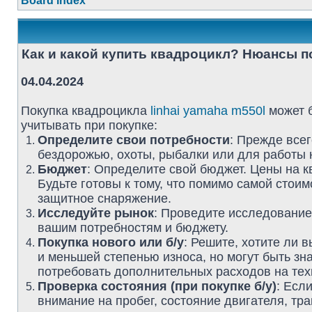
Board index
Как и какой купить квадроцикл? Нюансы п
04.04.2024
Покупка квадроцикла
linhai yamaha m550l
может б
учитывать при покупке:
Определите свои потребности
: Прежде всег
бездорожью, охоты, рыбалки или для работы 
Бюджет
: Определите свой бюджет. Цены на к
Будьте готовы к тому, что помимо самой стои
защитное снаряжение.
Исследуйте рынок
: Проведите исследование 
вашим потребностям и бюджету.
Покупка нового или б/у
: Решите, хотите ли
и меньшей степенью износа, но могут быть з
потребовать дополнительных расходов на тех
Проверка состояния (при покупке б/у)
: Есл
внимание на пробег, состояние двигателя, тр