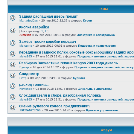
Темы
Задняя распашная дверь гремит
MahadevDas
» 20 янв 2015 22:37 в форуме
Кузов
Кнопка аварийки
[ На страницу:
1
,
2
]
Almeida
» 07 янв 2013 18:32 в форуме
Электрика и электроника
Замёрз тросик коробки передач
Механик
» 10 фев 2015 00:01 в форуме
Подвеска и трансмиссия
переднюю и заднюю полки. боковые боксы.обшивку задних аро
aleks395
» 27 янв 2015 22:01 в форуме
Продажа и покупка запчастей, аксес
Разбираю.Запчасти на renault kangoo 2003 года,дизель
By-zap
» 16 дек 2014 13:22 в форуме
Продажа и покупка запчастей, аксесс
Спидометр
Петр
» 09 мар 2013 23:10 в форуме
Курилка
расход топлива.
Novichok
» 03 фев 2015 13:01 в форуме
Дизельные двигатели
блок двигателя в сборе, разобранная головка
aleks395
» 27 янв 2015 22:51 в форуме
Продажа и покупка запчастей, аксес
биение рулевого колеса при движении?
19FRANCYZ66
» 28 янв 2015 14:43 в форуме
Рулевое управление
Форум