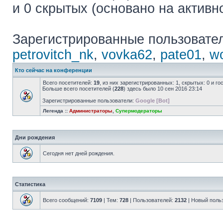
и 0 скрытых (основано на активн
Зарегистрированные пользовате
petrovitch_nk
,
vovka62
,
pate01
,
wo
Кто сейчас на конференции
Всего посетителей:
19
, из них зарегистрированных: 1, скрытых: 0 и г
Больше всего посетителей (
228
) здесь было 10 сен 2016 23:14
Зарегистрированные пользователи:
Google [Bot]
Легенда ::
Администраторы
,
Супермодераторы
Дни рождения
Сегодня нет дней рождения.
Статистика
Всего сообщений:
7109
| Тем:
728
| Пользователей:
2132
| Новый поль