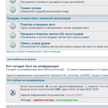
Улучшение в салоне и грузовом отсеке автомобиля
Тюнинг кузова
Изменение и доработка внешнего вида
Продажа, покупка авто, запчастей, аксессуаров
Покупка и продажа авто
Здесь размещаются объявления о купле-продаже авто
Продажа и покупка запчастей, аксессуаров
Объявление о купле-продаже запчастей и аксессуаров
Обмен, отдам даром
Объявление об обмене запчастей и аксессуаров или авто. А также вс
Удалить cookies конференции
|
Наша команда
Автомобильный форум
Кто сегодня был на конференции
Сегодня на конференции было
13
посетителей :: 13 зарегистрированных и 0 скры
Зарегистрированные пользователи:
Валерий 164
,
demivale
,
kok3905
,
Громов Серг
Кто сейчас на конференции
Всего посетителей:
32
, из них зарегистрированных: 1, скрытых: 0 и г
Больше всего посетителей (
156
) здесь было 14 мар 2016 15:09
Зарегистрированные пользователи:
Google [Bot]
Легенда ::
Администраторы
,
Супермодераторы