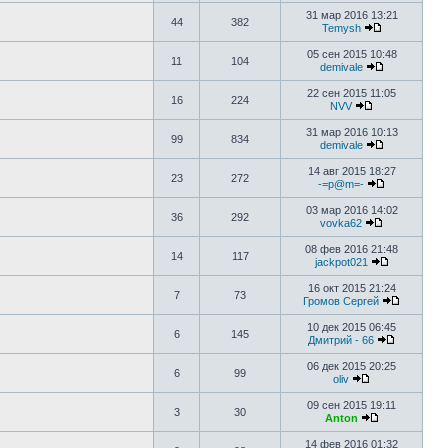
31 мар 2016 13:21
44
382
Temysh
05 сен 2015 10:48
11
104
demivale
22 сен 2015 11:05
16
224
NVV
31 мар 2016 10:13
99
834
demivale
14 авг 2015 18:27
23
272
-=p@m=-
03 мар 2016 14:02
36
292
vovka62
08 фев 2016 21:48
14
117
jackpot021
16 окт 2015 21:24
7
73
Громов Сергей
10 дек 2015 06:45
6
145
Дмитрий - 66
06 дек 2015 20:25
6
99
oliv
09 сен 2015 19:11
3
30
Anton
14 фев 2016 01:32