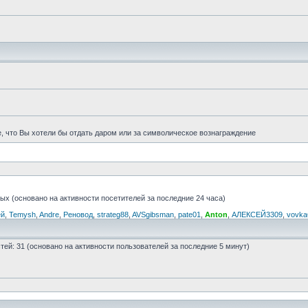
е, что Вы хотели бы отдать даром или за символическое вознаграждение
тых (основано на активности посетителей за последние 24 часа)
ей
,
Temysh
,
Andre
,
Реновод
,
strateg88
,
AVSgibsman
,
pate01
,
Anton
,
АЛЕКСЕЙ3309
,
vovka
остей: 31 (основано на активности пользователей за последние 5 минут)