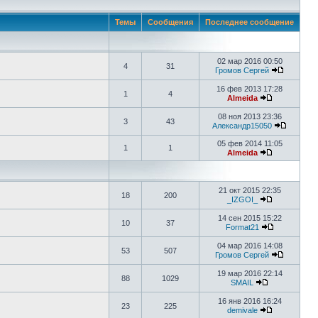
Темы
Сообщения
Последнее сообщение
02 мар 2016 00:50
4
31
Громов Сергей
16 фев 2013 17:28
1
4
Almeida
08 ноя 2013 23:36
3
43
Александр15050
05 фев 2014 11:05
1
1
Almeida
21 окт 2015 22:35
18
200
_IZGOI_
14 сен 2015 15:22
10
37
Format21
04 мар 2016 14:08
53
507
Громов Сергей
19 мар 2016 22:14
88
1029
SMAIL
16 янв 2016 16:24
23
225
demivale