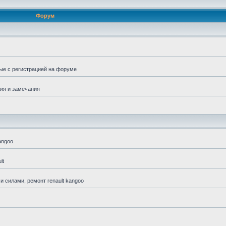
Форум
ые с регистрацией на форуме
ия и замечания
angoo
lt
 силами, ремонт renault kangoo