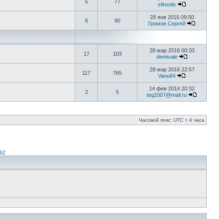
5
77
sfinxels
28 янв 2016 09:50
6
90
Громов Сергей
28 мар 2016 00:33
17
103
demivale
28 мар 2016 22:57
117
765
Vano84
14 фев 2014 20:32
2
5
teg2007@mail.ru
Часовой пояс: UTC + 4 часа
62