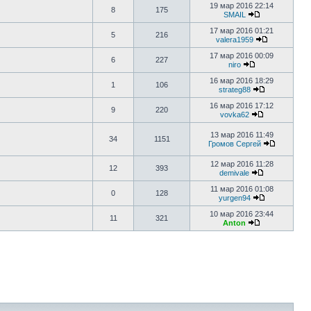
19 мар 2016 22:14
8
175
SMAIL
17 мар 2016 01:21
5
216
valera1959
17 мар 2016 00:09
6
227
niro
16 мар 2016 18:29
1
106
strateg88
16 мар 2016 17:12
9
220
vovka62
13 мар 2016 11:49
34
1151
Громов Сергей
12 мар 2016 11:28
12
393
demivale
11 мар 2016 01:08
0
128
yurgen94
10 мар 2016 23:44
11
321
Anton