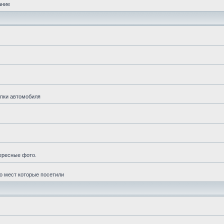
ание
упки автомобиля
ересные фото.
о мест которые посетили