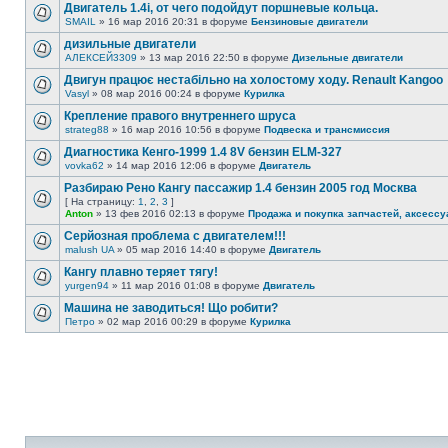
Двигатель 1.4i, от чего подойдут поршневые кольца.
SMAIL
» 16 мар 2016 20:31 в форуме
Бензиновые двигатели
дизильные двигатели
АЛЕКСЕЙ3309
» 13 мар 2016 22:50 в форуме
Дизельные двигатели
Двигун працює нестабільно на холостому ходу. Renault Kangoo
Vasyl
» 08 мар 2016 00:24 в форуме
Курилка
Крепление правого внутреннего шруса
strateg88
» 16 мар 2016 10:56 в форуме
Подвеска и трансмиссия
Диагностика Кенго-1999 1.4 8V бензин ELM-327
vovka62
» 14 мар 2016 12:06 в форуме
Двигатель
Разбираю Рено Кангу пассажир 1.4 бензин 2005 год Москва
[ На страницу:
1
,
2
,
3
]
Anton
» 13 фев 2016 02:13 в форуме
Продажа и покупка запчастей, аксессу
Серйозная проблема с двигателем!!!
malush UA
» 05 мар 2016 14:40 в форуме
Двигатель
Кангу плавно теряет тягу!
yurgen94
» 11 мар 2016 01:08 в форуме
Двигатель
Машина не заводиться! Що робити?
Петро
» 02 мар 2016 00:29 в форуме
Курилка