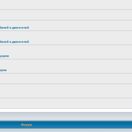
билей и двигателей
билей и двигателей
суаров
аров
Форум