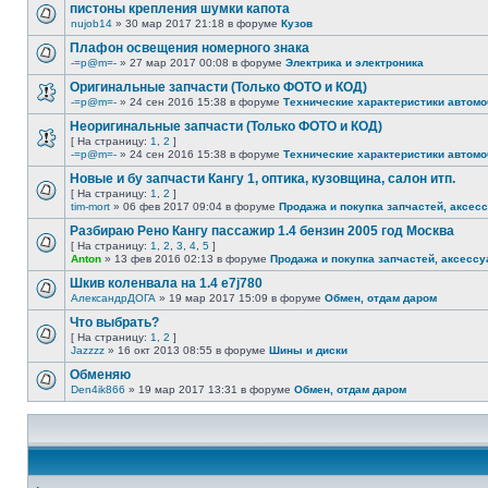
пистоны крепления шумки капота
nujob14
» 30 мар 2017 21:18 в форуме
Кузов
Плафон освещения номерного знака
-=p@m=-
» 27 мар 2017 00:08 в форуме
Электрика и электроника
Оригинальные запчасти (Только ФОТО и КОД)
-=p@m=-
» 24 сен 2016 15:38 в форуме
Технические характеристики автомо
Неоригинальные запчасти (Только ФОТО и КОД)
[ На страницу:
1
,
2
]
-=p@m=-
» 24 сен 2016 15:38 в форуме
Технические характеристики автомо
Новые и бу запчасти Кангу 1, оптика, кузовщина, салон итп.
[ На страницу:
1
,
2
]
tim-mort
» 06 фев 2017 09:04 в форуме
Продажа и покупка запчастей, аксес
Разбираю Рено Кангу пассажир 1.4 бензин 2005 год Москва
[ На страницу:
1
,
2
,
3
,
4
,
5
]
Anton
» 13 фев 2016 02:13 в форуме
Продажа и покупка запчастей, аксессу
Шкив коленвала на 1.4 e7j780
АлександрДОГА
» 19 мар 2017 15:09 в форуме
Обмен, отдам даром
Что выбрать?
[ На страницу:
1
,
2
]
Jazzzz
» 16 окт 2013 08:55 в форуме
Шины и диски
Обменяю
Den4ik866
» 19 мар 2017 13:31 в форуме
Обмен, отдам даром