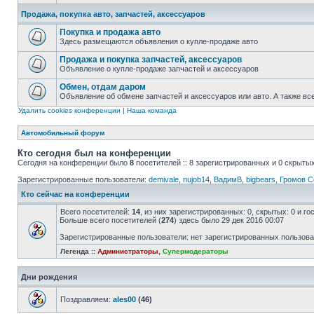
Продажа, покупка авто, запчастей, аксессуаров
Покупка и продажа авто
Здесь размещаются объявления о купле-продаже авто
Продажа и покупка запчастей, аксессуаров
Объявление о купле-продаже запчастей и аксессуаров
Обмен, отдам даром
Объявление об обмене запчастей и аксессуаров или авто. А также вс
Удалить cookies конференции
|
Наша команда
Автомобильный форум
Кто сегодня был на конференции
Сегодня на конференции было
8
посетителей :: 8 зарегистрированных и 0 скрытых
Зарегистрированные пользователи:
demivale
,
nujob14
,
ВадимВ
,
bigbears
,
Громов С
Кто сейчас на конференции
Всего посетителей:
14
, из них зарегистрированных: 0, скрытых: 0 и г
Больше всего посетителей (
274
) здесь было 29 дек 2016 00:07
Зарегистрированные пользователи: нет зарегистрированных пользов
Легенда ::
Администраторы
,
Супермодераторы
Дни рождения
Поздравляем:
ales00
(46)