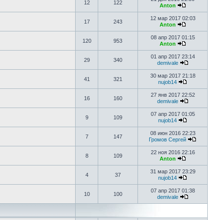
12
122
Anton
12 мар 2017 02:03
17
243
Anton
08 апр 2017 01:15
120
953
Anton
01 апр 2017 23:14
29
340
demivale
30 мар 2017 21:18
41
321
nujob14
27 янв 2017 22:52
16
160
demivale
07 апр 2017 01:05
9
109
nujob14
08 июн 2016 22:23
7
147
Громов Сергей
22 ноя 2016 22:16
8
109
Anton
31 мар 2017 23:29
4
37
nujob14
07 апр 2017 01:38
10
100
demivale