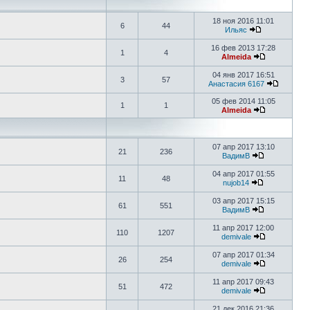
18 ноя 2016 11:01
6
44
Ильяс
16 фев 2013 17:28
1
4
Almeida
04 янв 2017 16:51
3
57
Анастасия 6167
05 фев 2014 11:05
1
1
Almeida
07 апр 2017 13:10
21
236
ВадимВ
04 апр 2017 01:55
11
48
nujob14
03 апр 2017 15:15
61
551
ВадимВ
11 апр 2017 12:00
110
1207
demivale
07 апр 2017 01:34
26
254
demivale
11 апр 2017 09:43
51
472
demivale
21 дек 2016 21:36