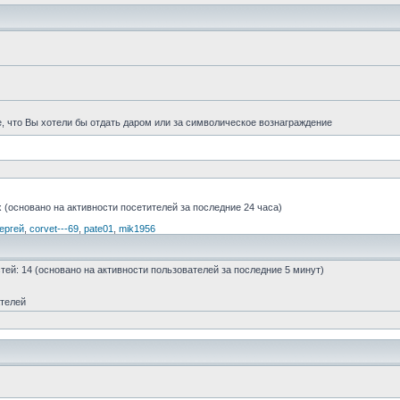
е, что Вы хотели бы отдать даром или за символическое вознаграждение
 (основано на активности посетителей за последние 24 часа)
ергей
,
corvet---69
,
pate01
,
mik1956
остей: 14 (основано на активности пользователей за последние 5 минут)
ателей