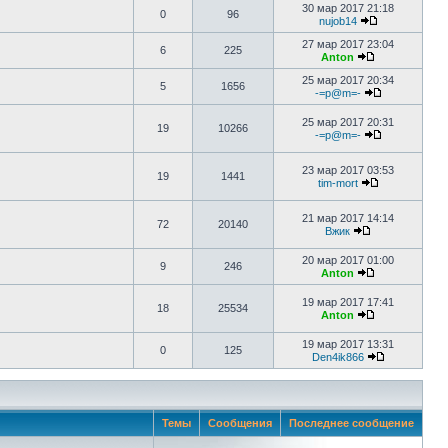
30 мар 2017 21:18
0
96
nujob14
27 мар 2017 23:04
6
225
Anton
25 мар 2017 20:34
5
1656
-=p@m=-
25 мар 2017 20:31
19
10266
-=p@m=-
23 мар 2017 03:53
19
1441
tim-mort
21 мар 2017 14:14
72
20140
Вжик
20 мар 2017 01:00
9
246
Anton
19 мар 2017 17:41
18
25534
Anton
19 мар 2017 13:31
0
125
Den4ik866
Темы
Сообщения
Последнее сообщение