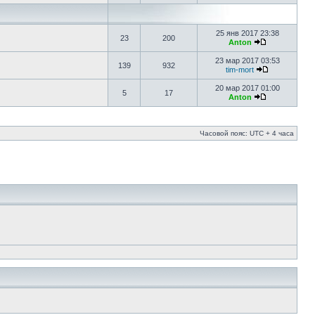
25 янв 2017 23:38
23
200
Anton
23 мар 2017 03:53
139
932
tim-mort
20 мар 2017 01:00
5
17
Anton
Часовой пояс: UTC + 4 часа