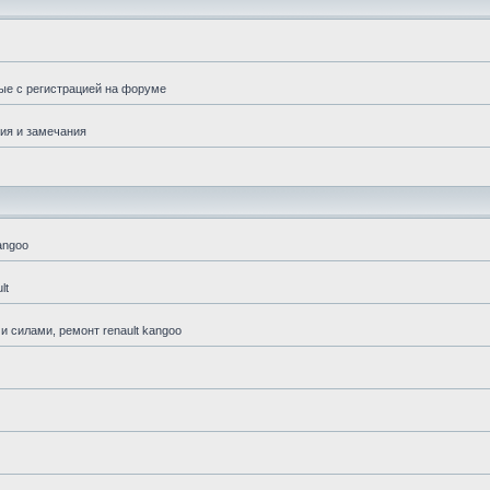
ые с регистрацией на форуме
ия и замечания
angoo
lt
 силами, ремонт renault kangoo