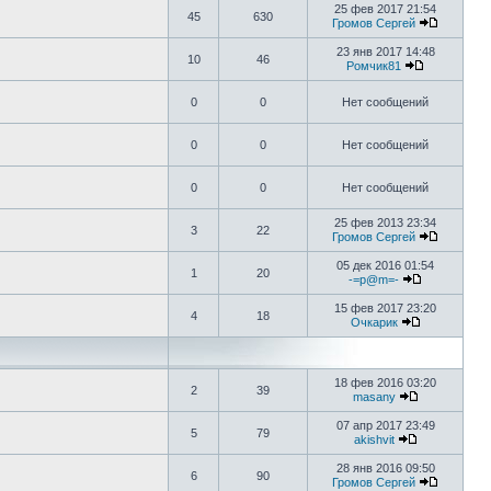
25 фев 2017 21:54
45
630
Громов Сергей
23 янв 2017 14:48
10
46
Ромчик81
0
0
Нет сообщений
0
0
Нет сообщений
0
0
Нет сообщений
25 фев 2013 23:34
3
22
Громов Сергей
05 дек 2016 01:54
1
20
-=p@m=-
15 фев 2017 23:20
4
18
Очкарик
18 фев 2016 03:20
2
39
masany
07 апр 2017 23:49
5
79
akishvit
28 янв 2016 09:50
6
90
Громов Сергей