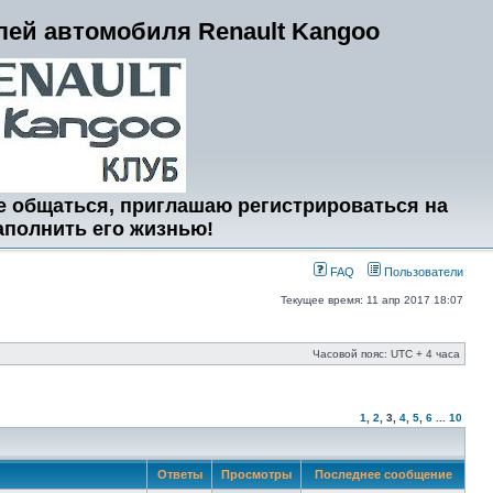
ей автомобиля Renault Kangoo
е общаться, приглашаю регистрироваться на
аполнить его жизнью!
FAQ
Пользователи
Текущее время: 11 апр 2017 18:07
Часовой пояс: UTC + 4 часа
1
,
2
,
3
,
4
,
5
,
6
...
10
Ответы
Просмотры
Последнее сообщение