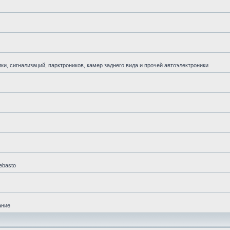
и, сигнализаций, парктроников, камер заднего вида и прочей автоэлектроники
ebasto
ание