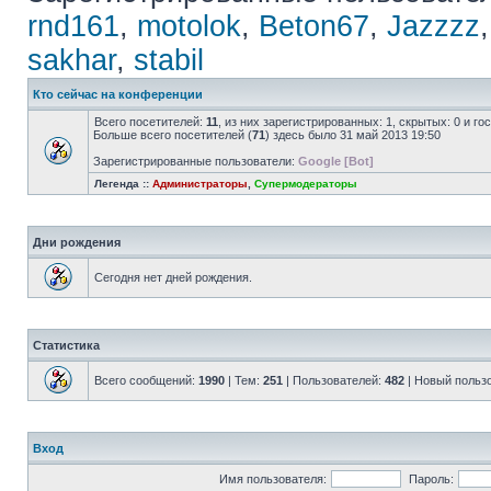
rnd161
,
motolok
,
Beton67
,
Jazzzz
sakhar
,
stabil
Кто сейчас на конференции
Всего посетителей:
11
, из них зарегистрированных: 1, скрытых: 0 и г
Больше всего посетителей (
71
) здесь было 31 май 2013 19:50
Зарегистрированные пользователи:
Google [Bot]
Легенда ::
Администраторы
,
Супермодераторы
Дни рождения
Сегодня нет дней рождения.
Статистика
Всего сообщений:
1990
| Тем:
251
| Пользователей:
482
| Новый польз
Вход
Имя пользователя:
Пароль: