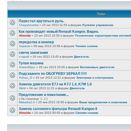
Темы
Перестал крутиться руль.
Chepuhovinka
» 15 окт 2013 11:55 в форуме
Рулевое управление
Как производят новый Renault Kangoo. Видео.
Almeida
» 15 окт 2013 10:50 в форуме
Технические характеристики автомоб
переделка в кемпер
борясик
» 08 мар 2013 15:58 в форуме
Тюнинг салона
свечи зажигания
старый
» 26 сен 2013 13:45 в форуме
Двигатель
Тупая машина
Алекс40рус
» 29 сен 2013 23:06 в форуме
Бензиновые двигатели
Подскажите по ОБОГРЕВУ ЗЕРКАЛ !!!!!
Pahan_G
» 03 окт 2013 12:21 в форуме
Электрика и электроника
Замена двигателя Е7J на K7J 1.4, K7M 1.6
Weld
» 04 окт 2013 11:31 в форуме
Двигатель
Предложение и пожелание...
[ На страницу:
1
,
2
]
Makarka2.0
» 25 янв 2013 16:56 в форуме
Ваши предложения и пожелания
Замена салонного фильтра Renault Kangoo II
Almeida
» 24 сен 2013 00:05 в форуме
Своими силами